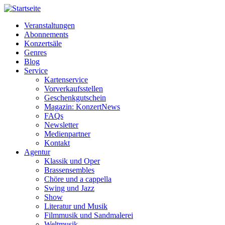
Veranstaltungen
Abonnements
Horizontale
Konzertsäle
Navigation
Genres
Blog
MM
Service
Kartenservice
Vorverkaufsstellen
Geschenkgutschein
Magazin: KonzertNews
FAQs
Newsletter
Medienpartner
Kontakt
Agentur
Klassik und Oper
Brassensembles
Chöre und a cappella
Swing und Jazz
Show
Literatur und Musik
Filmmusik und Sandmalerei
Weltmusik