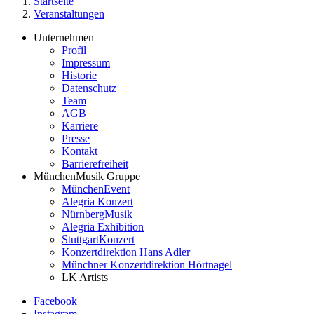
Startseite
Veranstaltungen
Pfadnavigation
Unternehmen
Profil
Footer
Impressum
Service-
Historie
Datenschutz
Menü
Team
MünchenMusik
AGB
Karriere
Presse
Kontakt
Barrierefreiheit
MünchenMusik Gruppe
MünchenEvent
Alegria Konzert
NürnbergMusik
Alegria Exhibition
StuttgartKonzert
Konzertdirektion Hans Adler
Münchner Konzertdirektion Hörtnagel
LK Artists
Facebook
Instagram