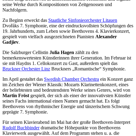
seine Werke durch Kompositionen von Zeitgenossen und
Nachfolgern.
Zu Beginn erweckt das
Staatliche Sinfonieorchester Litauen
Dvořáks 7. Symphonie, eine der eindrucksvollsten Schöpfungen des
19. Jahrhunderts, zum Leben sowie Beethovens 4. Klavierkonzert,
gespielt vom vielfach ausgezeichneten Pianisten
Alexander
Gadjiev
.
Die Salzburger Cellistin
Julia Hagen
zählt zu den
bemerkenswertesten Künstlerinnen ihrer Generation. Im Februar ist
sie mit Haydns 1. Cellokonzert zu Gast, außerdem spielt das
Bruckner Orchester Linz
Bruckners „Romantische“ Symphonie.
Im April gestaltet das
Swedish Chamber Orchestra
ein Konzert ganz
im Zeichen der Wiener Klassik: Mozarts Klarinettenkonzert, eines
der beliebtesten und bedeutendsten Werke seines Genres, wird von
Martin Fröst
gespielt, der sich als einer der innovativsten Künstler
seines Fachs international einen Namen gemacht hat. Es folgt
Beethovens von rhythmischer Energie und tänzerischem Schwung
geprägte 7. Symphonie.
Für seinen Klavierabend im Mai hat der große Beethoven-Interpret
Rudolf Buchbinder
dramatische Höhepunkte von Beethovens
Klavierwerk ausgewählt. Auf dem Programm stehen u. a. die