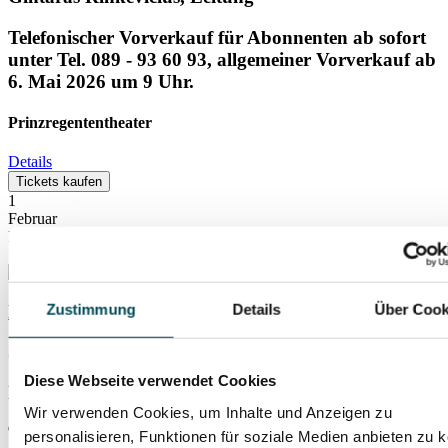
Telefonischer Vorverkauf für Abonnenten ab sofort
unter Tel. 089 - 93 60 93, allgemeiner Vorverkauf ab
6. Mai 2026 um 9 Uhr.
Prinzregententheater
Details
Tickets kaufen
1
Februar
Montag
19:30
Uhr
Bruckner Orchester Linz
Zustimmung
Details
Über Cook
Julia Hagen, Violoncello
Diese Webseite verwendet Cookies
Markus Poschner, Leitung
Wir verwenden Cookies, um Inhalte und Anzeigen zu
Telefonischer Vorverkauf für Abonnenten ab sofort
personalisieren, Funktionen für soziale Medien anbieten zu 