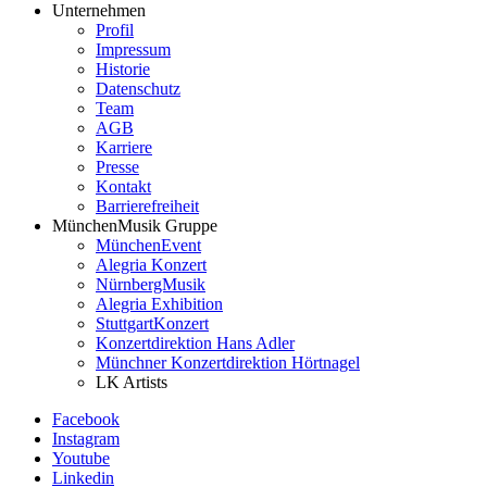
Unternehmen
Profil
Footer
Impressum
Service-
Historie
Datenschutz
Menü
Team
MünchenMusik
AGB
Karriere
Presse
Kontakt
Barrierefreiheit
MünchenMusik Gruppe
MünchenEvent
Alegria Konzert
NürnbergMusik
Alegria Exhibition
StuttgartKonzert
Konzertdirektion Hans Adler
Münchner Konzertdirektion Hörtnagel
LK Artists
Facebook
Instagram
Youtube
Linkedin