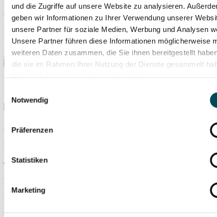
unter Tel. 089 - 93 60 93, allgemeiner Vorverkauf ab
und die Zugriffe auf unsere Website zu analysieren. Außerd
6. Mai 2026 um 9 Uhr.
geben wir Informationen zu Ihrer Verwendung unserer Websi
unsere Partner für soziale Medien, Werbung und Analysen we
Prinzregententheater
Unsere Partner führen diese Informationen möglicherweise m
weiteren Daten zusammen, die Sie ihnen bereitgestellt habe
Details
Tickets kaufen
die sie im Rahmen Ihrer Nutzung der Dienste gesammelt ha
21
Weitere Informationen hierzu finden Sie in unserer
April
Datenschutzerklärung
.
Mittwoch
Einwilligungsauswahl
19:30
Uhr
Notwendig
Swedish Chamber Orchestra
Präferenzen
Martin Fröst, Klarinette & Leitung
Statistiken
Ticket-Vorverkauf beendet – Restkarten ggf. an der
Abendkasse erhältlich
Marketing
Prinzregententheater
Details