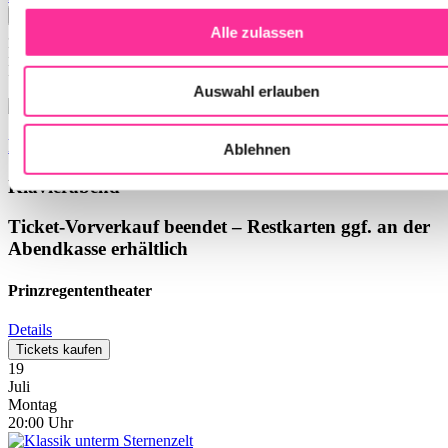
Tickets kaufen
Alle zulassen
31
Mai
Montag
19:30
Uhr
Auswahl erlauben
Rudolf Buchbinder
Ablehnen
Klavierabend
Ticket-Vorverkauf beendet – Restkarten ggf. an der
Abendkasse erhältlich
Prinzregententheater
Details
Tickets kaufen
19
Juli
Montag
20:00
Uhr