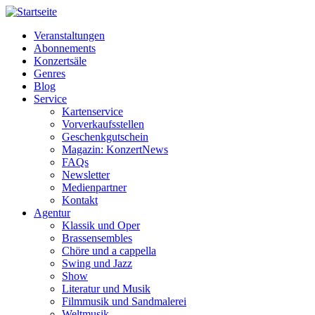
Veranstaltungen
Abonnements
Horizontale
Konzertsäle
Navigation
Genres
Blog
MM
Service
Kartenservice
Vorverkaufsstellen
Geschenkgutschein
Magazin: KonzertNews
FAQs
Newsletter
Medienpartner
Kontakt
Agentur
Klassik und Oper
Brassensembles
Chöre und a cappella
Swing und Jazz
Show
Literatur und Musik
Filmmusik und Sandmalerei
Weltmusik