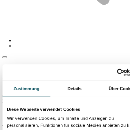
Agentur
Wir vermitteln nationale und internationale Künstlerinnen und
Künstler im Bereich Klassik, Jazz und Pop in alle Welt. Unsere
Zustimmung
Details
Über Cook
vielfältige Künstlerliste umfasst renommierte Instrumentalistinnen
und Instrumentalisten, Sängerinnen und Sänger, Orchester,
Ensembles und Chöre.
Diese Webseite verwendet Cookies
Wir verwenden Cookies, um Inhalte und Anzeigen zu
personalisieren, Funktionen für soziale Medien anbieten zu 
Eine neue Bühne für außergewöhnliche Karrieren