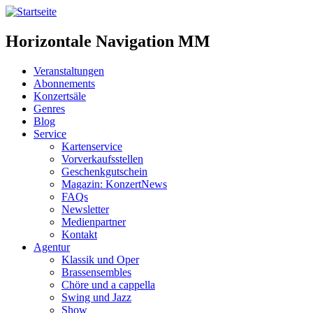
Horizontale Navigation MM
Veranstaltungen
Abonnements
Konzertsäle
Genres
Blog
Service
Kartenservice
Vorverkaufsstellen
Geschenkgutschein
Magazin: KonzertNews
FAQs
Newsletter
Medienpartner
Kontakt
Agentur
Klassik und Oper
Brassensembles
Chöre und a cappella
Swing und Jazz
Show