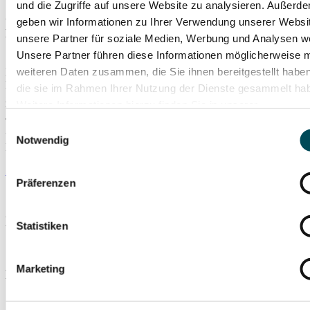
und die Zugriffe auf unsere Website zu analysieren. Außerd
LIU KOTOW und MünchenMusik
geben wir Informationen zu Ihrer Verwendung unserer Websi
unsere Partner für soziale Medien, Werbung und Analysen we
bündeln ihre Kompetenzen
Unsere Partner führen diese Informationen möglicherweise m
weiteren Daten zusammen, die Sie ihnen bereitgestellt habe
LIU KOTOW International Management & Promotion und die
MünchenMusik Gruppe freuen sich, die Gründung ihrer
die sie im Rahmen Ihrer Nutzung der Dienste gesammelt ha
gemeinsamen Agentur LIU KOTOW Artists GmbH & Co. KG
Weitere Informationen hierzu finden Sie in unserer
bekanntzugeben. Damit vereinen LIU KOTOW und der Bereich
Datenschutzerklärung
.
Tourneemanagement der MünchenMusik Gruppe ihre Erfahrungen
Einwilligungsauswahl
und Kompetenzen und gestalten gemeinsam den weiteren
Notwendig
Erfolgskurs.
Zur Pressemitteilung
Präferenzen
Klassik und Oper
Statistiken
Marketing
Brassensembles