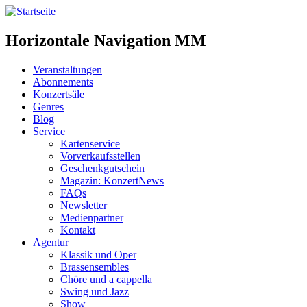
Horizontale Navigation MM
Veranstaltungen
Abonnements
Konzertsäle
Genres
Blog
Service
Kartenservice
Vorverkaufsstellen
Geschenkgutschein
Magazin: KonzertNews
FAQs
Newsletter
Medienpartner
Kontakt
Agentur
Klassik und Oper
Brassensembles
Chöre und a cappella
Swing und Jazz
Show