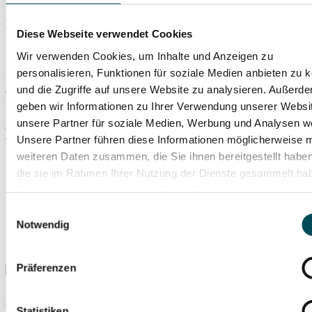
Barocke Pracht und Musikgenuss im Festsaal
Diese Webseite verwendet Cookies
Seit 1918 gehört die Schlossanlage Schleißheim zur Bayerischen
Wir verwenden Cookies, um Inhalte und Anzeigen zu
Schlösserverwaltung und beherbergen Museen, Kunstsammlungen
personalisieren, Funktionen für soziale Medien anbieten zu 
und historische Prunkräume. Der große Festsaal wurde im 18.
Jahrhundert erbaut und beeindruckt durch seine barocke, ganz in
und die Zugriffe auf unsere Website zu analysieren. Außerd
Weiß gehaltene Pracht. Alljährlich versprechen die
geben wir Informationen zu Ihrer Verwendung unserer Websi
Sommerkonzerte auf Schloss Schleißheim musikalische Freuden für
unsere Partner für soziale Medien, Werbung und Analysen we
alle Sinne und zählen zu den besonderen Kammerkonzerten im
Großraum München im historischen Ambiente.
Unsere Partner führen diese Informationen möglicherweise m
weiteren Daten zusammen, die Sie ihnen bereitgestellt habe
die sie im Rahmen Ihrer Nutzung der Dienste gesammelt ha
Weitere Informationen hierzu finden Sie in unserer
Datenschutzerklärung
.
Einwilligungsauswahl
Notwendig
Präferenzen
An dieser Stelle wird ein Inhalt eines externen Anbieters
wiedergegeben. Dabei werden personenbezogene Daten wie z.B.
Statistiken