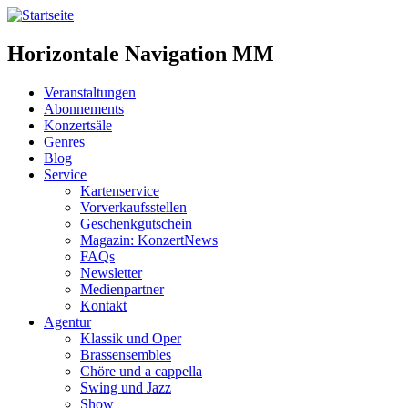
Horizontale Navigation MM
Veranstaltungen
Abonnements
Konzertsäle
Genres
Blog
Service
Kartenservice
Vorverkaufsstellen
Geschenkgutschein
Magazin: KonzertNews
FAQs
Newsletter
Medienpartner
Kontakt
Agentur
Klassik und Oper
Brassensembles
Chöre und a cappella
Swing und Jazz
Show