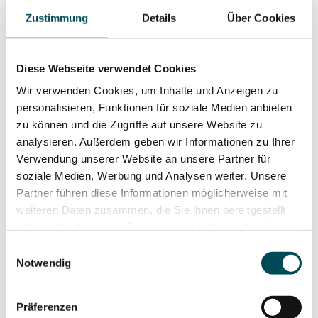
Zustimmung
Details
Über Cookies
Diese Webseite verwendet Cookies
Wir verwenden Cookies, um Inhalte und Anzeigen zu
personalisieren, Funktionen für soziale Medien anbieten
Suche ...
zu können und die Zugriffe auf unsere Website zu
analysieren. Außerdem geben wir Informationen zu Ihrer
Verwendung unserer Website an unsere Partner für
soziale Medien, Werbung und Analysen weiter. Unsere
Partner führen diese Informationen möglicherweise mit
weiteren Daten zusammen, die Sie ihnen bereitgestellt
haben oder die sie im Rahmen Ihrer Nutzung der Dienste
gesammelt haben. Weitere Informationen hierzu finden
Einwilligungsauswahl
Sie in unserer
Datenschutzerklärung
.
Notwendig
Präferenzen