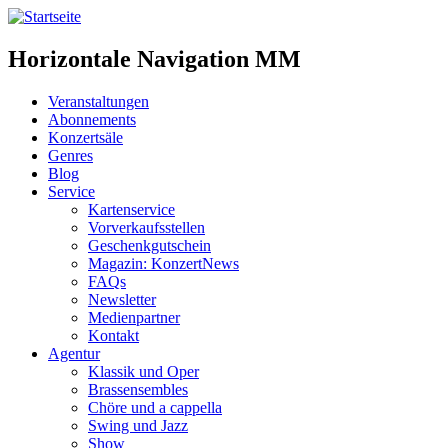
Horizontale Navigation MM
Veranstaltungen
Abonnements
Konzertsäle
Genres
Blog
Service
Kartenservice
Vorverkaufsstellen
Geschenkgutschein
Magazin: KonzertNews
FAQs
Newsletter
Medienpartner
Kontakt
Agentur
Klassik und Oper
Brassensembles
Chöre und a cappella
Swing und Jazz
Show