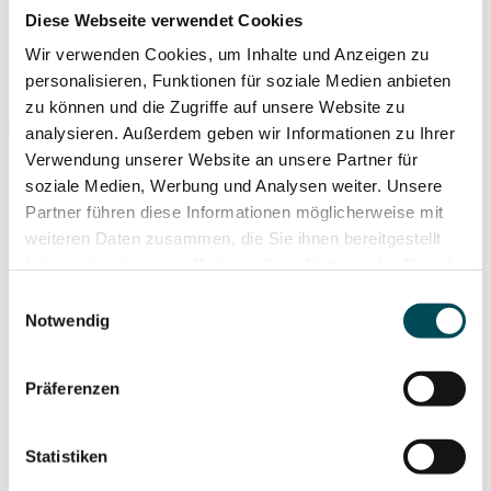
Diese Webseite verwendet Cookies
Wir verwenden Cookies, um Inhalte und Anzeigen zu
personalisieren, Funktionen für soziale Medien anbieten
Suche ...
zu können und die Zugriffe auf unsere Website zu
analysieren. Außerdem geben wir Informationen zu Ihrer
Verwendung unserer Website an unsere Partner für
soziale Medien, Werbung und Analysen weiter. Unsere
Partner führen diese Informationen möglicherweise mit
weiteren Daten zusammen, die Sie ihnen bereitgestellt
haben oder die sie im Rahmen Ihrer Nutzung der Dienste
gesammelt haben. Weitere Informationen hierzu finden
Einwilligungsauswahl
Sie in unserer
Datenschutzerklärung
.
Notwendig
Präferenzen
Statistiken