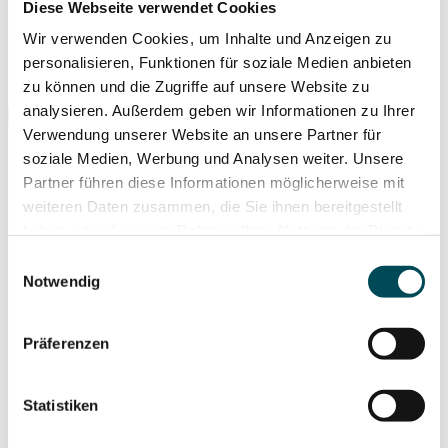
Diese Webseite verwendet Cookies
Wir verwenden Cookies, um Inhalte und Anzeigen zu
personalisieren, Funktionen für soziale Medien anbieten
zu können und die Zugriffe auf unsere Website zu
Suche ...
analysieren. Außerdem geben wir Informationen zu Ihrer
Verwendung unserer Website an unsere Partner für
soziale Medien, Werbung und Analysen weiter. Unsere
Partner führen diese Informationen möglicherweise mit
weiteren Daten zusammen, die Sie ihnen bereitgestellt
haben oder die sie im Rahmen Ihrer Nutzung der Dienste
gesammelt haben. Weitere Informationen hierzu finden
Einwilligungsauswahl
Sie in unserer
Datenschutzerklärung
.
Notwendig
Präferenzen
Statistiken