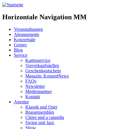
Horizontale Navigation MM
Veranstaltungen
Abonnements
Konzertsäle
Genres
Blog
Service
Kartenservice
Vorverkaufsstellen
Geschenkgutschein
Magazin: KonzertNews
FAQs
Newsletter
Medienpartner
Kontakt
Agentur
Klassik und Oper
Brassensembles
Chöre und a cappella
Swing und Jazz
Show