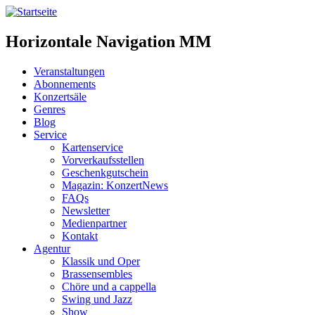
Horizontale Navigation MM
Veranstaltungen
Abonnements
Konzertsäle
Genres
Blog
Service
Kartenservice
Vorverkaufsstellen
Geschenkgutschein
Magazin: KonzertNews
FAQs
Newsletter
Medienpartner
Kontakt
Agentur
Klassik und Oper
Brassensembles
Chöre und a cappella
Swing und Jazz
Show