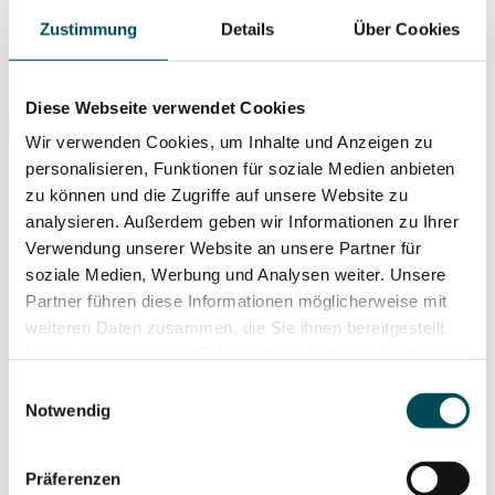
Zustimmung
Details
Über Cookies
Suche ...
Diese Webseite verwendet Cookies
Wir verwenden Cookies, um Inhalte und Anzeigen zu
personalisieren, Funktionen für soziale Medien anbieten
zu können und die Zugriffe auf unsere Website zu
analysieren. Außerdem geben wir Informationen zu Ihrer
Verwendung unserer Website an unsere Partner für
soziale Medien, Werbung und Analysen weiter. Unsere
Partner führen diese Informationen möglicherweise mit
weiteren Daten zusammen, die Sie ihnen bereitgestellt
haben oder die sie im Rahmen Ihrer Nutzung der Dienste
gesammelt haben. Weitere Informationen hierzu finden
Einwilligungsauswahl
Sie in unserer
Datenschutzerklärung
.
Notwendig
Präferenzen