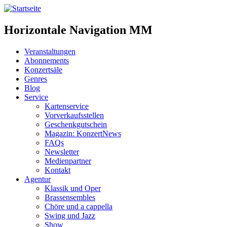
Horizontale Navigation MM
Veranstaltungen
Abonnements
Konzertsäle
Genres
Blog
Service
Kartenservice
Vorverkaufsstellen
Geschenkgutschein
Magazin: KonzertNews
FAQs
Newsletter
Medienpartner
Kontakt
Agentur
Klassik und Oper
Brassensembles
Chöre und a cappella
Swing und Jazz
Show