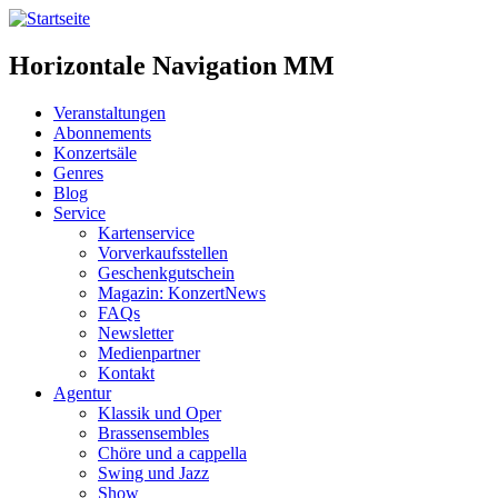
Horizontale Navigation MM
Veranstaltungen
Abonnements
Konzertsäle
Genres
Blog
Service
Kartenservice
Vorverkaufsstellen
Geschenkgutschein
Magazin: KonzertNews
FAQs
Newsletter
Medienpartner
Kontakt
Agentur
Klassik und Oper
Brassensembles
Chöre und a cappella
Swing und Jazz
Show