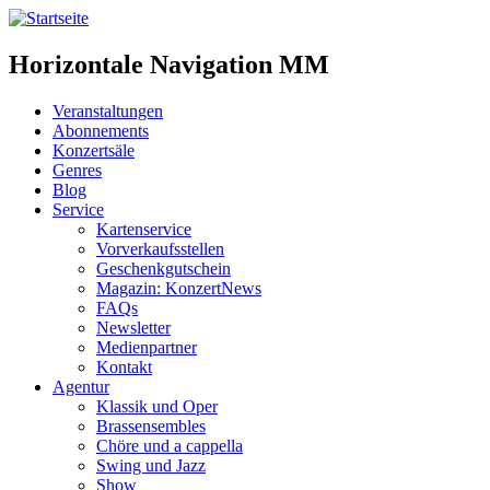
Horizontale Navigation MM
Veranstaltungen
Abonnements
Konzertsäle
Genres
Blog
Service
Kartenservice
Vorverkaufsstellen
Geschenkgutschein
Magazin: KonzertNews
FAQs
Newsletter
Medienpartner
Kontakt
Agentur
Klassik und Oper
Brassensembles
Chöre und a cappella
Swing und Jazz
Show