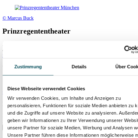
© Marcus Buck
Prinzregententheater
Prinzregentenplatz 12
81675 München
zum Routenplaner
mehr Infos
Zustimmung
Details
Über Cook
Weitere Veranstaltungsempfehlungen
Diese Webseite verwendet Cookies
© Matthias Müller
Wir verwenden Cookies, um Inhalte und Anzeigen zu
BERTIN · ADAMS · BEETHOVEN · DUKAS
personalisieren, Funktionen für soziale Medien anbieten zu 
und die Zugriffe auf unsere Website zu analysieren. Außerd
Do., 08.10.2026
geben wir Informationen zu Ihrer Verwendung unserer Websi
Prinzregententheater
unsere Partner für soziale Medien, Werbung und Analysen we
Unsere Partner führen diese Informationen möglicherweise m