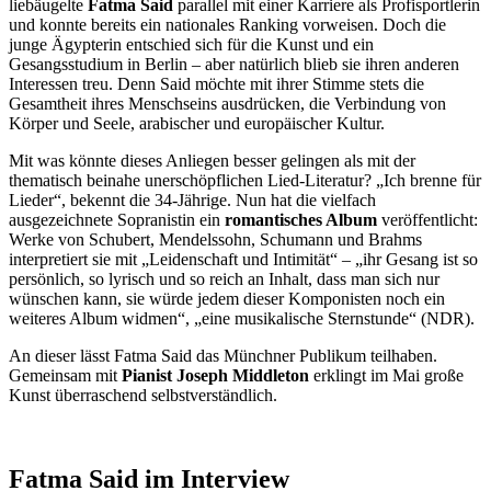
liebäugelte
Fatma Said
parallel mit einer Karriere als Profisportlerin
und konnte bereits ein nationales Ranking vorweisen. Doch die
junge Ägypterin entschied sich für die Kunst und ein
Gesangsstudium in Berlin – aber natürlich blieb sie ihren anderen
Interessen treu. Denn Said möchte mit ihrer Stimme stets die
Gesamtheit ihres Menschseins ausdrücken, die Verbindung von
Körper und Seele, arabischer und europäischer Kultur.
Mit was könnte dieses Anliegen besser gelingen als mit der
thematisch beinahe unerschöpflichen Lied-Literatur? „Ich brenne für
Lieder“, bekennt die 34-Jährige. Nun hat die vielfach
ausgezeichnete Sopranistin ein
romantisches Album
veröffentlicht:
Werke von Schubert, Mendelssohn, Schumann und Brahms
interpretiert sie mit „Leidenschaft und Intimität“ – „ihr Gesang ist so
persönlich, so lyrisch und so reich an Inhalt, dass man sich nur
wünschen kann, sie würde jedem dieser Komponisten noch ein
weiteres Album widmen“, „eine musikalische Sternstunde“ (NDR).
An dieser lässt Fatma Said das Münchner Publikum teilhaben.
Gemeinsam mit
Pianist Joseph Middleton
erklingt im Mai große
Kunst überraschend selbstverständlich.
Fatma Said im Interview