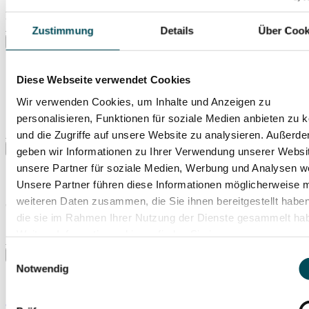
Di., 13.10.2026
Prinzregententheater
Zustimmung
Details
Über Cook
Diese Webseite verwendet Cookies
Stuttgarter Philharmoniker
Wir verwenden Cookies, um Inhalte und Anzeigen zu
personalisieren, Funktionen für soziale Medien anbieten zu 
So., 25.10.2026
und die Zugriffe auf unsere Website zu analysieren. Außerd
Prinzregententheater
geben wir Informationen zu Ihrer Verwendung unserer Websi
unsere Partner für soziale Medien, Werbung und Analysen we
Unsere Partner führen diese Informationen möglicherweise m
weiteren Daten zusammen, die Sie ihnen bereitgestellt habe
Jubiläumskonzert: 75 Jahre ARD-Musikwettbewerb
die sie im Rahmen Ihrer Nutzung der Dienste gesammelt ha
Sa., 07.11.2026
Weitere Informationen hierzu finden Sie in unserer
Prinzregententheater
Datenschutzerklärung
.
Einwilligungsauswahl
Notwendig
© Askonas Holt