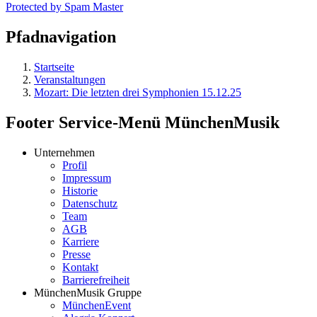
Protected by Spam Master
Pfadnavigation
Startseite
Veranstaltungen
Mozart: Die letzten drei Symphonien 15.12.25
Footer Service-Menü MünchenMusik
Unternehmen
Profil
Impressum
Historie
Datenschutz
Team
AGB
Karriere
Presse
Kontakt
Barrierefreiheit
MünchenMusik Gruppe
MünchenEvent