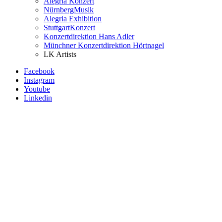
Alegria Konzert
NürnbergMusik
Alegria Exhibition
StuttgartKonzert
Konzertdirektion Hans Adler
Münchner Konzertdirektion Hörtnagel
LK Artists
Facebook
Instagram
Youtube
Linkedin