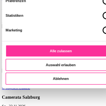
Präferenzen
Avi Avital
Statistiken
So., 08.11.2026
Prinzregententheater
Marketing
© Christian Leopold
Alle zulassen
Andrè Schuen
Mo., 09.11.2026
Auswahl erlauben
Prinzregententheater
Ablehnen
© Rajchert Lukasz
Camerata Salzburg