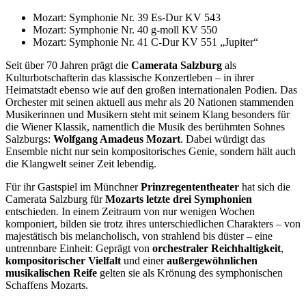
Mozart: Symphonie Nr. 39 Es-Dur KV 543
Mozart: Symphonie Nr. 40 g-moll KV 550
Mozart: Symphonie Nr. 41 C-Dur KV 551 „Jupiter“
Seit über 70 Jahren prägt die
Camerata Salzburg
als
Kulturbotschafterin das klassische Konzertleben – in ihrer
Heimatstadt ebenso wie auf den großen internationalen Podien. Das
Orchester mit seinen aktuell aus mehr als 20 Nationen stammenden
Musikerinnen und Musikern steht mit seinem Klang besonders für
die Wiener Klassik, namentlich die Musik des berühmten Sohnes
Salzburgs:
Wolfgang Amadeus Mozart
. Dabei würdigt das
Ensemble nicht nur sein kompositorisches Genie, sondern hält auch
die Klangwelt seiner Zeit lebendig.
Für ihr Gastspiel im Münchner
Prinzregententheater
hat sich die
Camerata Salzburg für
Mozarts letzte drei Symphonien
entschieden. In einem Zeitraum von nur wenigen Wochen
komponiert, bilden sie trotz ihres unterschiedlichen Charakters – von
majestätisch bis melancholisch, von strahlend bis düster – eine
untrennbare Einheit: Geprägt von
orchestraler Reichhaltigkeit
,
kompositorischer Vielfalt
und einer
außergewöhnlichen
musikalischen Reife
gelten sie als Krönung des symphonischen
Schaffens Mozarts.