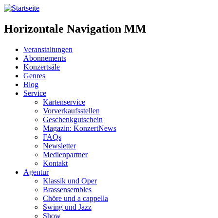
Horizontale Navigation MM
Veranstaltungen
Abonnements
Konzertsäle
Genres
Blog
Service
Kartenservice
Vorverkaufsstellen
Geschenkgutschein
Magazin: KonzertNews
FAQs
Newsletter
Medienpartner
Kontakt
Agentur
Klassik und Oper
Brassensembles
Chöre und a cappella
Swing und Jazz
Show