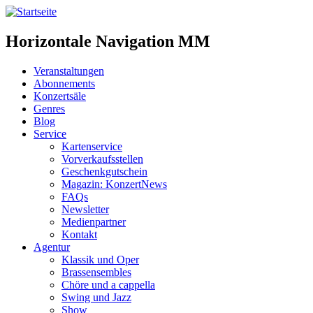
Horizontale Navigation MM
Veranstaltungen
Abonnements
Konzertsäle
Genres
Blog
Service
Kartenservice
Vorverkaufsstellen
Geschenkgutschein
Magazin: KonzertNews
FAQs
Newsletter
Medienpartner
Kontakt
Agentur
Klassik und Oper
Brassensembles
Chöre und a cappella
Swing und Jazz
Show