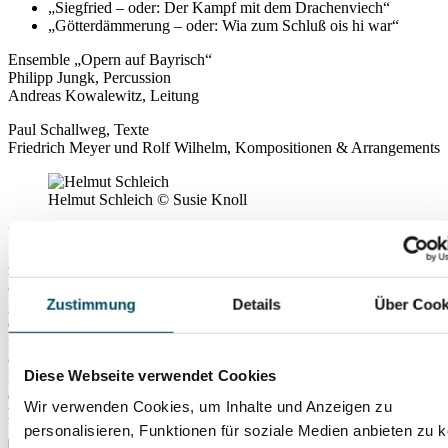
„Siegfried – oder: Der Kampf mit dem Drachenviech“
„Götterdämmerung – oder: Wia zum Schluß ois hi war“
Ensemble „Opern auf Bayrisch“
Philipp Jungk, Percussion
Andreas Kowalewitz, Leitung
Paul Schallweg, Texte
Friedrich Meyer und Rolf Wilhelm, Kompositionen & Arrangements
Helmut Schleich
© Susie Knoll
Vergnüglich, frech und mit viel Charme: Hier werden „Carmen“,
„Turandot“ oder Wagners „Ring“ einmal nicht mit Glanz und Gloria
zelebriert, sondern höchst amüsant zu einem Opernprogramm der
etwas anderen Art verwoben. Die erfolgsverwöhnte Produktion
Zustimmung
Details
Über Cook
„Opern auf Bayrisch“
ist seit fast 40 Jahren fester Bestandteil auf
den Spielplänen, auch dank des bereits als legendär geltenden Trios
mit Conny Glogger, Gerd Anthoff und Michael Lerchenberg. Ein
echtes Schmankerl gibt es in dieser Spielzeit bei den Aufführungen
Diese Webseite verwendet Cookies
im Prinzregententheater: Unterstützt werden die Protagonisten bei
der Matinee im November vom Kabarettisten und Parodisten
Wir verwenden Cookies, um Inhalte und Anzeigen zu
Helmut Schleich
!
personalisieren, Funktionen für soziale Medien anbieten zu 