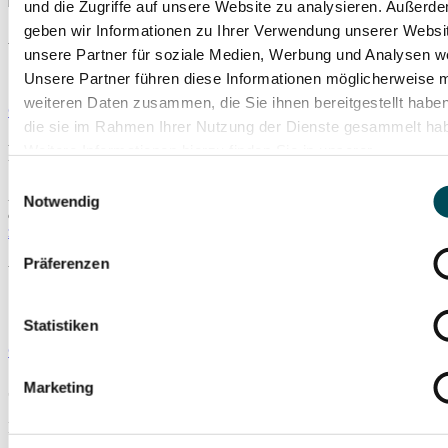
und die Zugriffe auf unsere Website zu analysieren. Außerd
geben wir Informationen zu Ihrer Verwendung unserer Websi
Pressematerial anzeigen
unsere Partner für soziale Medien, Werbung und Analysen we
Unsere Partner führen diese Informationen möglicherweise m
weiteren Daten zusammen, die Sie ihnen bereitgestellt habe
© Marcus Buck
die sie im Rahmen Ihrer Nutzung der Dienste gesammelt ha
Prinzregententheater
Weitere Informationen hierzu finden Sie in unserer
Datenschutzerklärung
.
Einwilligungsauswahl
Prinzregentenplatz 12
Notwendig
81675 München
zum Routenplaner
mehr Infos
Präferenzen
Weitere Veranstaltungsempfehlungen
Statistiken
© Jewish Chamber Orchestra Munich
Marketing
Jüdisches Neujahrskonzert 5787
Di., 13.10.2026
Prinzregententheater