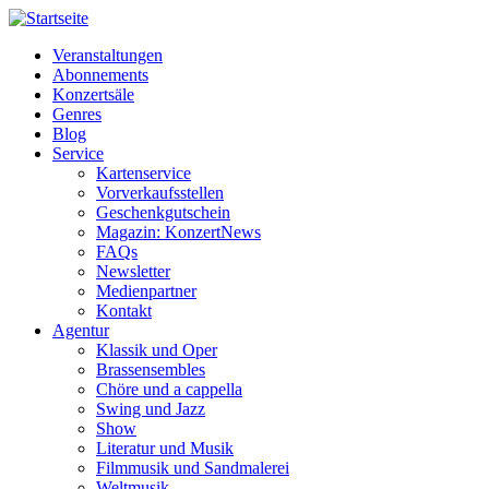
Veranstaltungen
Abonnements
Horizontale
Konzertsäle
Navigation
Genres
Blog
MM
Service
Kartenservice
Vorverkaufsstellen
Geschenkgutschein
Magazin: KonzertNews
FAQs
Newsletter
Medienpartner
Kontakt
Agentur
Klassik und Oper
Brassensembles
Chöre und a cappella
Swing und Jazz
Show
Literatur und Musik
Filmmusik und Sandmalerei
Weltmusik