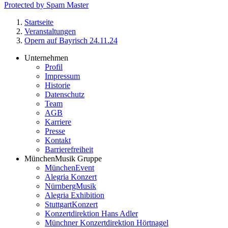
Protected by Spam Master
Startseite
Veranstaltungen
Pfadnavigation
Opern auf Bayrisch 24.11.24
Unternehmen
Profil
Footer
Impressum
Service-
Historie
Datenschutz
Menü
Team
MünchenMusik
AGB
Karriere
Presse
Kontakt
Barrierefreiheit
MünchenMusik Gruppe
MünchenEvent
Alegria Konzert
NürnbergMusik
Alegria Exhibition
StuttgartKonzert
Konzertdirektion Hans Adler
Münchner Konzertdirektion Hörtnagel