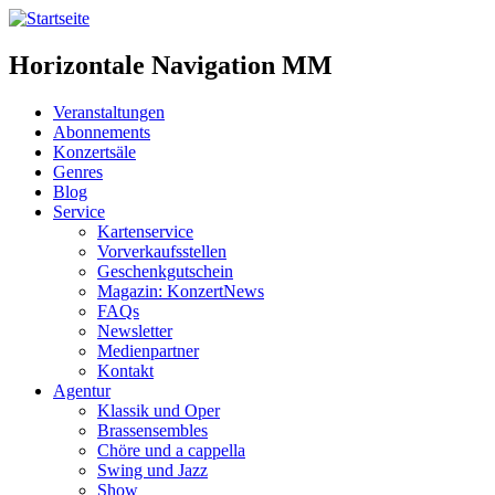
Horizontale Navigation MM
Veranstaltungen
Abonnements
Konzertsäle
Genres
Blog
Service
Kartenservice
Vorverkaufsstellen
Geschenkgutschein
Magazin: KonzertNews
FAQs
Newsletter
Medienpartner
Kontakt
Agentur
Klassik und Oper
Brassensembles
Chöre und a cappella
Swing und Jazz
Show