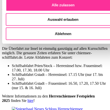
in Prien/Stock ist für die Gäste der Herrenchiemsee Festspiele auch
Alle zulassen
im Jahr 2025 kostenlos.
Bitte beachten Sie, dass das Parkticket
vor der Ausfahrt zu entwerten ist.
Dabei stehen folgende
Möglichkeiten zur Verfügung:
Auswahl erlauben
am Hafen in Prien/Stock zwischen 16.45 und 18.00 Uhr:
Informationsschalter der Chiemsee-Schifffahrt / Abendkasse
Herrenchiemsee Festspiele
Ablehnen
auf dem Schiff während der Rückfahrt nach Prien-Stock:
Kassenbereich im unteren Deck
Die Überfahrt zur Insel ist einmalig ganztägig auf allen Kursschiffen
möglich. Die genauen Zeiten erfahren Sie unter chiemsee-
schifffahrt.de. Letzte Abfahrten zum Konzert:
Schiffsabfahrt Prien/Stock – Herreninsel bzw. Fraueninsel:
17.00, 17.30, 18.00 Uhr
Schiffsabfahrt Gstadt – Herreninsel: 17.15 Uhr (nur 17. bis
27. Juli)
Schiffsabfahrt Gstadt – Fraueninsel: 16.50, 17.20, 17.50 Uhr
(nur 15. & 16. Juli)
Weitere Informationen zu den
Herrenchiemsee Festspielen
2025
finden Sie
hier
!