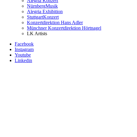
Alegria Konzert
NürnbergMusik
Alegria Exhibition
StuttgartKonzert
Konzertdirektion Hans Adler
Münchner Konzertdirektion Hörtnagel
LK Artists
Facebook
Instagram
Youtube
Linkedin