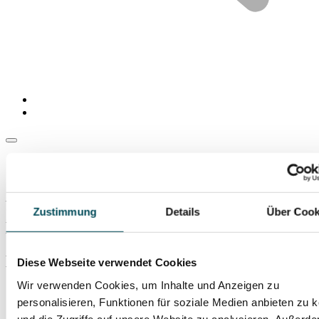
Sonntag, 20. Juli 2025
,
Herrenchiemsee – Spiegelsaal
Zustimmung
Details
Über Cook
Leidenschaften
Herrenchiemsee Festspiele 2025
Diese Webseite verwendet Cookies
Wir verwenden Cookies, um Inhalte und Anzeigen zu
Bach: Doppelkonzert für zwei Violinen d-moll BWV 1043
personalisieren, Funktionen für soziale Medien anbieten zu 
Chausson: „Poème“ für Violine und Orchester Es-Dur op. 25
Piazzolla: „Las Cuatro Estaciones Porteñas“ / „Die vier
und die Zugriffe auf unsere Website zu analysieren. Außerd