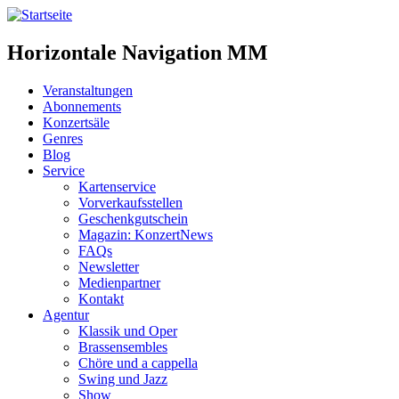
Horizontale Navigation MM
Veranstaltungen
Abonnements
Konzertsäle
Genres
Blog
Service
Kartenservice
Vorverkaufsstellen
Geschenkgutschein
Magazin: KonzertNews
FAQs
Newsletter
Medienpartner
Kontakt
Agentur
Klassik und Oper
Brassensembles
Chöre und a cappella
Swing und Jazz
Show