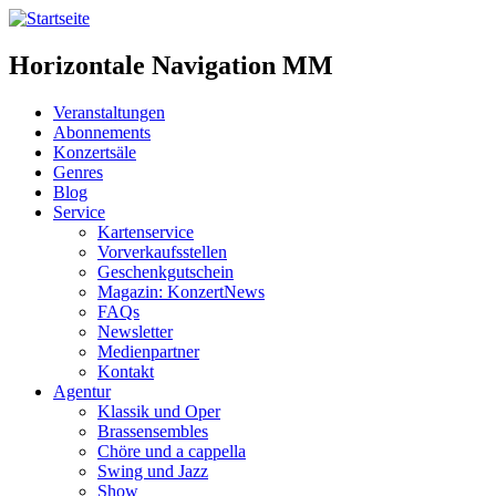
Horizontale Navigation MM
Veranstaltungen
Abonnements
Konzertsäle
Genres
Blog
Service
Kartenservice
Vorverkaufsstellen
Geschenkgutschein
Magazin: KonzertNews
FAQs
Newsletter
Medienpartner
Kontakt
Agentur
Klassik und Oper
Brassensembles
Chöre und a cappella
Swing und Jazz
Show