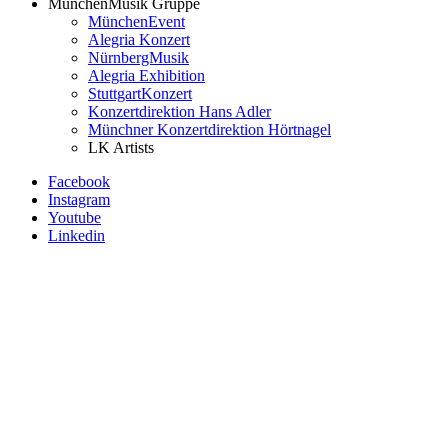
MünchenMusik Gruppe
MünchenEvent
Alegria Konzert
NürnbergMusik
Alegria Exhibition
StuttgartKonzert
Konzertdirektion Hans Adler
Münchner Konzertdirektion Hörtnagel
LK Artists
Facebook
Instagram
Youtube
Linkedin