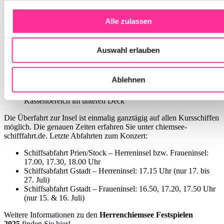
Das Parken auf dem Parkplatz der Chiemsee-Schifffahrt am Hafen
in Prien/Stock ist für die Gäste der Herrenchiemsee Festspiele auch
Alle zulassen
im Jahr 2025 kostenlos.
Bitte beachten Sie, dass das Parkticket
vor der Ausfahrt zu entwerten ist.
Dabei stehen folgende
Möglichkeiten zur Verfügung:
Auswahl erlauben
am Hafen in Prien/Stock zwischen 16.45 und 18.00 Uhr:
Informationsschalter der Chiemsee-Schifffahrt / Abendkasse
Ablehnen
Herrenchiemsee Festspiele
auf dem Schiff während der Rückfahrt nach Prien-Stock:
Kassenbereich im unteren Deck
Die Überfahrt zur Insel ist einmalig ganztägig auf allen Kursschiffen
möglich. Die genauen Zeiten erfahren Sie unter chiemsee-
schifffahrt.de. Letzte Abfahrten zum Konzert:
Schiffsabfahrt Prien/Stock – Herreninsel bzw. Fraueninsel:
17.00, 17.30, 18.00 Uhr
Schiffsabfahrt Gstadt – Herreninsel: 17.15 Uhr (nur 17. bis
27. Juli)
Schiffsabfahrt Gstadt – Fraueninsel: 16.50, 17.20, 17.50 Uhr
(nur 15. & 16. Juli)
Weitere Informationen zu den
Herrenchiemsee Festspielen
2025
finden Sie
hier
!