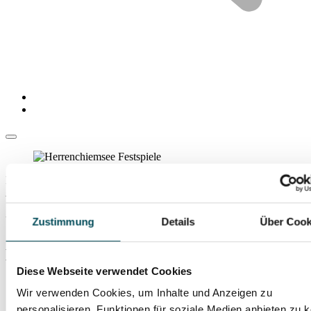
Freitag, 25. Juli 2025
,
Herrenchiemsee – Spiegelsaal
Unvollendet
Zustimmung
Details
Über Cook
Herrenchiemsee Festspiele 2025
Diese Webseite verwendet Cookies
Schubert: Symphonie Nr. 7 h-moll D 759 „Unvollendete“
Wir verwenden Cookies, um Inhalte und Anzeigen zu
Mozart: Große Messe in c-moll KV 427
personalisieren, Funktionen für soziale Medien anbieten zu 