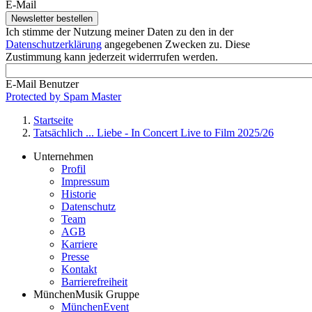
E-Mail
Ich stimme der Nutzung meiner Daten zu den in der
Datenschutzerklärung
angegebenen Zwecken zu. Diese
Zustimmung kann jederzeit widerrrufen werden.
E-Mail Benutzer
Protected by Spam Master
Startseite
Tatsächlich ... Liebe - In Concert Live to Film 2025/26
Pfadnavigation
Unternehmen
Profil
Footer
Impressum
Service-
Historie
Datenschutz
Menü
Team
MünchenMusik
AGB
Karriere
Presse
Kontakt
Barrierefreiheit
MünchenMusik Gruppe
MünchenEvent