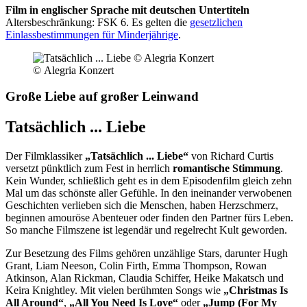
Film in englischer Sprache mit deutschen Untertiteln
Altersbeschränkung: FSK 6. Es gelten die
gesetzlichen
Einlassbestimmungen für Minderjährige
.
© Alegria Konzert
Große Liebe auf großer Leinwand
Tatsächlich ... Liebe
Der Filmklassiker
„Tatsächlich ... Liebe“
von Richard Curtis
versetzt pünktlich zum Fest in herrlich
romantische Stimmung
.
Kein Wunder, schließlich geht es in dem Episodenfilm gleich zehn
Mal um das schönste aller Gefühle. In den ineinander verwobenen
Geschichten verlieben sich die Menschen, haben Herzschmerz,
beginnen amouröse Abenteuer oder finden den Partner fürs Leben.
So manche Filmszene ist legendär und regelrecht Kult geworden.
Zur Besetzung des Films gehören unzählige Stars, darunter Hugh
Grant, Liam Neeson, Colin Firth, Emma Thompson, Rowan
Atkinson, Alan Rickman, Claudia Schiffer, Heike Makatsch und
Keira Knightley. Mit vielen berühmten Songs wie
„Christmas Is
All Around“
,
„All You Need Is Love“
oder
„Jump (For My