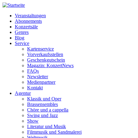
Veranstaltungen
Abonnements
Horizontale
Konzertsäle
Navigation
Genres
Blog
MM
Service
Kartenservice
Vorverkaufsstellen
Geschenkgutschein
Magazin: KonzertNews
FAQs
Newsletter
Medienpartner
Kontakt
Agentur
Klassik und Oper
Brassensembles
Chöre und a cappella
Swing und Jazz
Show
Literatur und Musik
Filmmusik und Sandmalerei
Weltmusik