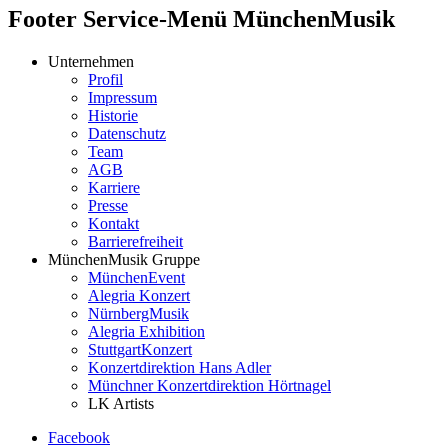
Footer Service-Menü MünchenMusik
Unternehmen
Profil
Impressum
Historie
Datenschutz
Team
AGB
Karriere
Presse
Kontakt
Barrierefreiheit
MünchenMusik Gruppe
MünchenEvent
Alegria Konzert
NürnbergMusik
Alegria Exhibition
StuttgartKonzert
Konzertdirektion Hans Adler
Münchner Konzertdirektion Hörtnagel
LK Artists
Facebook