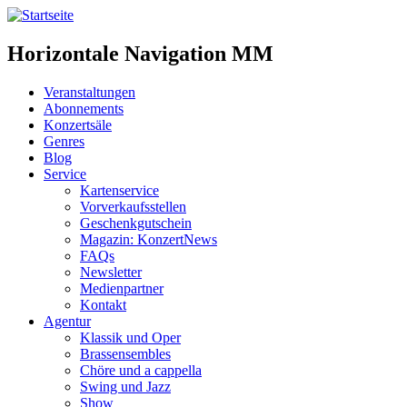
Horizontale Navigation MM
Veranstaltungen
Abonnements
Konzertsäle
Genres
Blog
Service
Kartenservice
Vorverkaufsstellen
Geschenkgutschein
Magazin: KonzertNews
FAQs
Newsletter
Medienpartner
Kontakt
Agentur
Klassik und Oper
Brassensembles
Chöre und a cappella
Swing und Jazz
Show