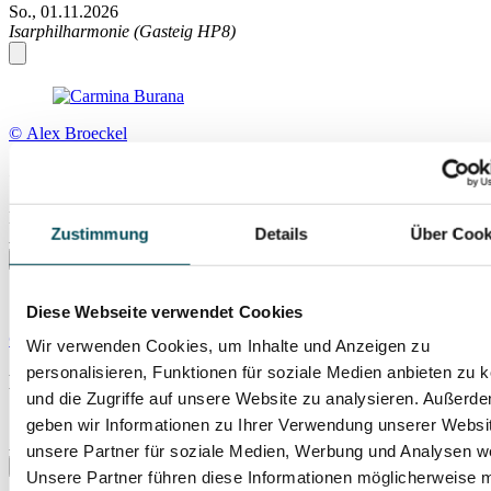
So., 01.11.2026
Isarphilharmonie (Gasteig HP8)
© Alex Broeckel
Carmina Burana
Mi., 04.11.2026
Zustimmung
Details
Über Cook
Isarphilharmonie (Gasteig HP8)
Diese Webseite verwendet Cookies
© Yvonne Schmedemann
Wir verwenden Cookies, um Inhalte und Anzeigen zu
personalisieren, Funktionen für soziale Medien anbieten zu 
Luxembourg Philharmonic
und die Zugriffe auf unsere Website zu analysieren. Außerd
geben wir Informationen zu Ihrer Verwendung unserer Websi
So., 08.11.2026
Isarphilharmonie (Gasteig HP8)
unsere Partner für soziale Medien, Werbung und Analysen we
Unsere Partner führen diese Informationen möglicherweise m