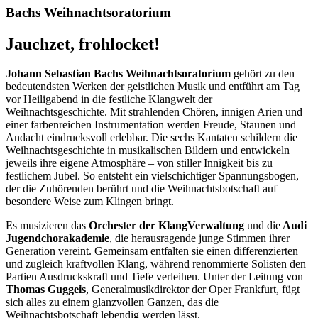
Bachs Weihnachtsoratorium
Jauchzet, frohlocket!
Johann Sebastian Bachs Weihnachtsoratorium
gehört zu den
bedeutendsten Werken der geistlichen Musik und entführt am Tag
vor Heiligabend in die festliche Klangwelt der
Weihnachtsgeschichte. Mit strahlenden Chören, innigen Arien und
einer farbenreichen Instrumentation werden Freude, Staunen und
Andacht eindrucksvoll erlebbar. Die sechs Kantaten schildern die
Weihnachtsgeschichte in musikalischen Bildern und entwickeln
jeweils ihre eigene Atmosphäre – von stiller Innigkeit bis zu
festlichem Jubel. So entsteht ein vielschichtiger Spannungsbogen,
der die Zuhörenden berührt und die Weihnachtsbotschaft auf
besondere Weise zum Klingen bringt.
Es musizieren das
Orchester der KlangVerwaltung
und die
Audi
Jugendchorakademie
, die herausragende junge Stimmen ihrer
Generation vereint. Gemeinsam entfalten sie einen differenzierten
und zugleich kraftvollen Klang, während renommierte Solisten den
Partien Ausdruckskraft und Tiefe verleihen. Unter der Leitung von
Thomas Guggeis
, Generalmusikdirektor der Oper Frankfurt, fügt
sich alles zu einem glanzvollen Ganzen, das die
Weihnachtsbotschaft lebendig werden lässt.