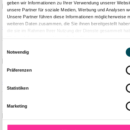
Isarphilharmonie (Gasteig HP8)
geben wir Informationen zu Ihrer Verwendung unserer Websi
unsere Partner für soziale Medien, Werbung und Analysen we
Unsere Partner führen diese Informationen möglicherweise m
weiteren Daten zusammen, die Sie ihnen bereitgestellt habe
© Yvonne Schmedemann
die sie im Rahmen Ihrer Nutzung der Dienste gesammelt ha
Weitere Informationen hierzu finden Sie in unserer
Luxembourg Philharmonic
Datenschutzerklärung
.
Einwilligungsauswahl
So., 08.11.2026
Notwendig
Isarphilharmonie (Gasteig HP8)
Präferenzen
© Amanda Demme
Statistiken
Utopia Orchestra
Mo., 09.11.2026
Marketing
Isarphilharmonie (Gasteig HP8)