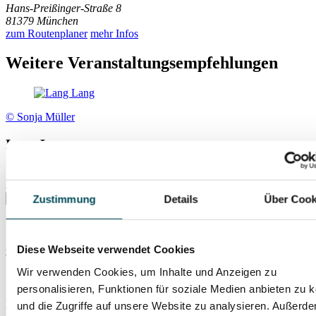
Hans-Preißinger-Straße 8
81379 München
zum Routenplaner
mehr Infos
Weitere Veranstaltungsempfehlungen
© Sonja Müller
Lang Lang
So., 01.11.2026
Isarphilharmonie (Gasteig HP8)
Zustimmung
Details
Über Cook
Diese Webseite verwendet Cookies
© Alex Broeckel
Wir verwenden Cookies, um Inhalte und Anzeigen zu
Carmina Burana
personalisieren, Funktionen für soziale Medien anbieten zu 
Mi., 04.11.2026
und die Zugriffe auf unsere Website zu analysieren. Außerd