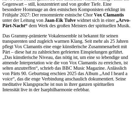
Gegenwart – still, konzentriert und von großer Tiefe. Eine
besondere Hommage an den estnischen Komponisten erklingt im
Frühjahr 2027: Der renommierte estnische Chor
Vox Clamantis
unter der Leitung von
Jaan-Eik Tulve
widmet sich in einer
„Arvo-
Pärt-Nacht“
dem Werk des großen Meisters der spirituellen Musik.
Das Grammy-prämierte Vokalensemble ist bekannt für seinen
transparenten und zugleich warmen Klang. Seit mehr als 25 Jahren
pflegt Vox Clamantis eine enge künstlerische Zusammenarbeit mit
Pärt – diese hat zu zahlreichen gefeierten Einspielungen geführt.
„Das künstlerische Niveau, das nötig ist, um eine so lebendige und
atmende Interpretation wie die von Vox Clamantis zu erreichen, ist
selten anzutreffen“, schrieb das BBC Music Magazine. Anlässlich
von Pärts 90. Geburtstag erschien 2025 das Album „And I heard a
voice“, das die enge Verbindung anschaulich dokumentiert. Seine
meditative Klangsprache ist nun in ihrer ganzen spirituellen
Intensität live in der Isarphilharmonie erlebbar.