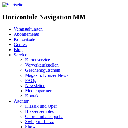
Horizontale Navigation MM
Veranstaltungen
Abonnements
Konzertsäle
Genres
Blog
Service
Kartenservice
Vorverkaufsstellen
Geschenkgutschein
Magazin: KonzertNews
FAQs
Newsletter
Medienpartner
Kontakt
Agentur
Klassik und Oper
Brassensembles
Chöre und a cappella
Swing und Jazz
Show