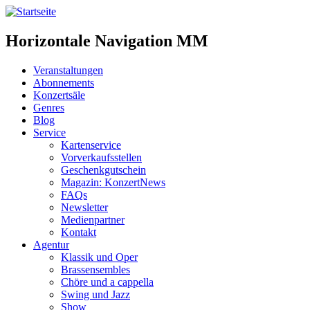
Horizontale Navigation MM
Veranstaltungen
Abonnements
Konzertsäle
Genres
Blog
Service
Kartenservice
Vorverkaufsstellen
Geschenkgutschein
Magazin: KonzertNews
FAQs
Newsletter
Medienpartner
Kontakt
Agentur
Klassik und Oper
Brassensembles
Chöre und a cappella
Swing und Jazz
Show