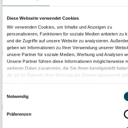
Diese Webseite verwendet Cookies
© Alex Broeckel
Wir verwenden Cookies, um Inhalte und Anzeigen zu
Carmina Burana
personalisieren, Funktionen für soziale Medien anbieten zu 
und die Zugriffe auf unsere Website zu analysieren. Außerd
Mi., 04.11.2026
Isarphilharmonie (Gasteig HP8)
geben wir Informationen zu Ihrer Verwendung unserer Websi
unsere Partner für soziale Medien, Werbung und Analysen we
Unsere Partner führen diese Informationen möglicherweise m
weiteren Daten zusammen, die Sie ihnen bereitgestellt habe
© Yvonne Schmedemann
die sie im Rahmen Ihrer Nutzung der Dienste gesammelt ha
Weitere Informationen hierzu finden Sie in unserer
Luxembourg Philharmonic
Datenschutzerklärung
.
Einwilligungsauswahl
So., 08.11.2026
Notwendig
Isarphilharmonie (Gasteig HP8)
Präferenzen
© Amanda Demme