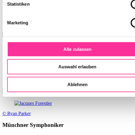
Statistiken
Utopia Orchestra
Marketing
Mo., 09.11.2026
Isarphilharmonie (Gasteig HP8)
Alle zulassen
© Arlet Ulfers
Auswahl erlauben
Münchner Symphoniker
Di., 10.11.2026
Ablehnen
Isarphilharmonie (Gasteig HP8)
© Ryan Parker
Münchner Symphoniker