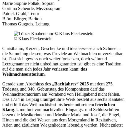
Marie-Sophie Pollak, Sopran
Corinna Scheurle, Mezzosopran
Patrick Grahl, Tenor
Björn Bürger, Bariton
Thomas Guggeis, Leitung
© Klaus Fleckenstein
Christbaum, Kerzen, Geschenke und idealerweise auch Schnee –
die Sammlung dessen, was für viele an Weihnachten unverzichtbar
ist, lässt sich gewiss noch weiter fortsetzen, doch während
Letztgenannter nicht unbedingt garantiert ist, gibt es eine Tradition,
auf die man sich jedes Jahr verlassen kann:
das
Weihnachtsoratorium
.
Gerade zum Abschluss des
„Bachjahres“ 2025
mit dem 275.
Todestag und 340. Geburtstag des Komponisten darf das
Weihnachtsoratorium am Vorabend von Heiligabend nicht fehlen.
Das 1734 in Leipzig uraufgeführte Werk besteht aus sechs Kantaten
und erfüllt das Weihnachtsfest bis heute mit seinem
feierlichen
Klang
. Umrahmt von machtvollen Eingangs- und Schlusschören
lassen die Musikerinnen und Musiker Maria und Josef, die Engel,
Hirten und die drei Weisen aus dem Morgenland in Rezitativen,
Arien und zärtlichen Wiegenliedern lebendig werden. Nicht zuletzt