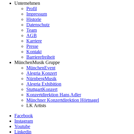
Unternehmen
Profil
Impressum
Historie
Datenschutz
Team
AGB
Karriere
Presse
Kontakt
Barrierefreiheit
MünchenMusik Gruppe
MünchenEvent
Alegria Konzert
NürnbergMusik
Alegria Exhibition
StuttgartKonzert
Konzertdirektion Hans Adler
Münchner Konzertdirektion Hörtnagel
LK Artists
Facebook
Instagram
Youtube
Linkedin