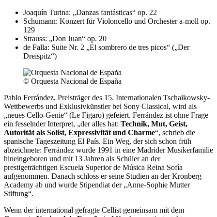
Joaquín Turina: „Danzas fantásticas“ op. 22
Schumann: Konzert für Violoncello und Orchester a-moll op.
129
Strauss: „Don Juan“ op. 20
de Falla: Suite Nr. 2 „El sombrero de tres picos“ („Der
Dreispitz“)
© Orquesta Nacional de España
Pablo Ferrández, Preisträger des 15. Internationalen Tschaikowsky-
Wettbewerbs und Exklusivkünstler bei Sony Classical, wird als
„neues Cello-Genie“ (Le Figaro) gefeiert. Ferrández ist ohne Frage
ein fesselnder Interpret, „der alles hat:
Technik, Mut, Geist,
Autorität als Solist, Expressivität und Charme
“, schrieb die
spanische Tageszeitung El País. Ein Weg, der sich schon früh
abzeichnete: Ferrández wurde 1991 in eine Madrider Musikerfamilie
hineingeboren und mit 13 Jahren als Schüler an der
prestigeträchtigen Escuela Superior de Música Reina Sofía
aufgenommen. Danach schloss er seine Studien an der Kronberg
Academy ab und wurde Stipendiat der „Anne-Sophie Mutter
Stiftung“.
Wenn der international gefragte Cellist gemeinsam mit dem