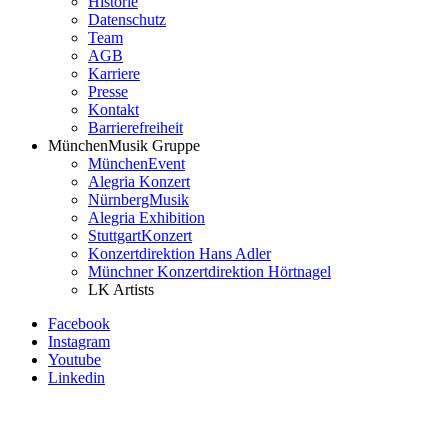
Historie
Datenschutz
Menü
Team
MünchenMusik
AGB
Karriere
Presse
Kontakt
Barrierefreiheit
MünchenMusik Gruppe
MünchenEvent
Alegria Konzert
NürnbergMusik
Alegria Exhibition
StuttgartKonzert
Konzertdirektion Hans Adler
Münchner Konzertdirektion Hörtnagel
LK Artists
Facebook
Instagram
Youtube
Linkedin