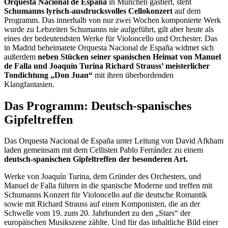
Orquesta Nacional de España
in München gastiert, steht
Schumanns lyrisch-ausdrucksvolles Cellokonzert
auf dem
Programm. Das innerhalb von nur zwei Wochen komponierte Werk
wurde zu Lebzeiten Schumanns nie aufgeführt, gilt aber heute als
eines der bedeutendsten Werke für Violoncello und Orchester. Das
in Madrid beheimatete Orquesta Nacional de España widmet sich
außerdem
neben Stücken seiner spanischen Heimat von Manuel
de Falla und Joaquín Turina
Richard Strauss’ meisterlicher
Tondichtung „Don Juan“
mit ihren überbordenden
Klangfantasien.
Das Programm: Deutsch-spanisches
Gipfeltreffen
Das Orquesta Nacional de España unter Leitung von David Afkham
laden gemeinsam mit dem Cellisten Pablo Ferrández zu einem
deutsch-spanischen Gipfeltreffen der besonderen Art.
Werke von Joaquín Turina, dem Gründer des Orchesters, und
Manuel de Falla führen in die spanische Moderne und treffen mit
Schumanns Konzert für Violoncello auf die deutsche Romantik
sowie mit Richard Strauss auf einen Komponisten, die an der
Schwelle vom 19. zum 20. Jahrhundert zu den „Stars“ der
europäischen Musikszene zählte. Und für das inhaltliche Bild einer