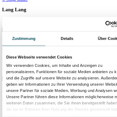
Lang Lang
So., 01.11.2026
Isarphilharmonie (Gasteig HP8)
Zustimmung
Details
Über Cook
© Alex Broeckel
Diese Webseite verwendet Cookies
Carmina Burana
Wir verwenden Cookies, um Inhalte und Anzeigen zu
Mi., 04.11.2026
personalisieren, Funktionen für soziale Medien anbieten zu 
Isarphilharmonie (Gasteig HP8)
und die Zugriffe auf unsere Website zu analysieren. Außerd
geben wir Informationen zu Ihrer Verwendung unserer Websi
unsere Partner für soziale Medien, Werbung und Analysen we
Unsere Partner führen diese Informationen möglicherweise m
© Yvonne Schmedemann
weiteren Daten zusammen, die Sie ihnen bereitgestellt habe
Luxembourg Philharmonic
die sie im Rahmen Ihrer Nutzung der Dienste gesammelt ha
Weitere Informationen hierzu finden Sie in unserer