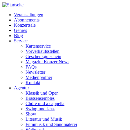
Veranstaltungen
Abonnements
Horizontale
Konzertsäle
Navigation
Genres
Blog
MM
Service
Kartenservice
Vorverkaufsstellen
Geschenkgutschein
Magazin: KonzertNews
FAQs
Newsletter
Medienpartner
Kontakt
Agentur
Klassik und Oper
Brassensembles
Chöre und a cappella
Swing und Jazz
Show
Literatur und Musik
Filmmusik und Sandmalerei
Weltmusik