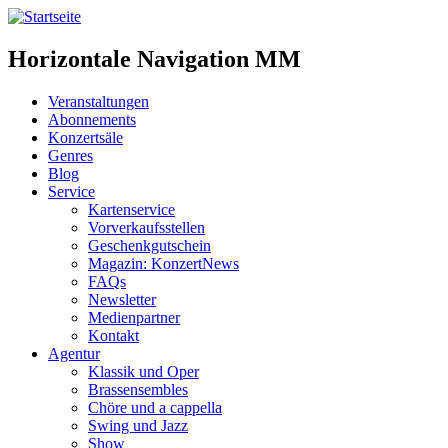
Horizontale Navigation MM
Veranstaltungen
Abonnements
Konzertsäle
Genres
Blog
Service
Kartenservice
Vorverkaufsstellen
Geschenkgutschein
Magazin: KonzertNews
FAQs
Newsletter
Medienpartner
Kontakt
Agentur
Klassik und Oper
Brassensembles
Chöre und a cappella
Swing und Jazz
Show