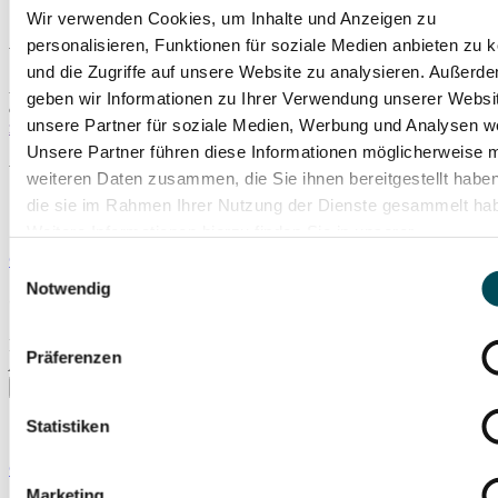
Wir verwenden Cookies, um Inhalte und Anzeigen zu
Allerheiligen-Hofkirche
personalisieren, Funktionen für soziale Medien anbieten zu 
und die Zugriffe auf unsere Website zu analysieren. Außerd
Residenzstr. 1
geben wir Informationen zu Ihrer Verwendung unserer Websi
80333 München
unsere Partner für soziale Medien, Werbung und Analysen we
zum Routenplaner
mehr Infos
Unsere Partner führen diese Informationen möglicherweise m
Weitere Veranstaltungsempfehlungen
weiteren Daten zusammen, die Sie ihnen bereitgestellt habe
die sie im Rahmen Ihrer Nutzung der Dienste gesammelt ha
Weitere Informationen hierzu finden Sie in unserer
Datenschutzerklärung
.
© Steven Lüdtke
Einwilligungsauswahl
Notwendig
Claudio Constantini
Fr., 20.11.2026
Präferenzen
Allerheiligen-Hofkirche
Statistiken
© Frank Lübke
Marketing