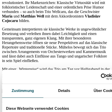
revolutioniert. Ihr Markenzeichen: Klassische Virtuosität wird mit
folkloristischer Leidenschaft und einer ordentlichen Prise Humor
verbunden – so auch beim Trio Wellcaru, das die Geschwister
Maria
und
Matthias Well
mit dem Akkordeonisten
Vladislav
Cojocaru
bilden.
Gemeinsam interpretieren sie klassische Werke in ungewöhnlicher
Besetzung und verleihen ihnen dabei Leichtigkeit und einen
transparenten, ganz eigenen Klang. Mit ihrer besonderen
Herangehensweise öffnen sie neue Perspektiven auf das klassische
Repertoire und traditionelle Stücke. Mühelos bewegt sich das Trio
zwischen Arrangements von Orchesterwerken und Kammermusik
und lässt dabei auch Einflüsse aus Tango und ungarischer Folklore
in sein Spiel einfließen.
Mit einer „Winterreise“ wird das Trio am Tag vor Heiligabend in der
Allerheiligen-Hofkirche
der Residenz festliche Klänge aus aller
Welt mit Werken von
Vivaldi, Mozart, Fauré, Kreisler, Piazzolla
und
anderen erklingen lassen.
Zustimmung
Details
Über Cook
Pressematerial anzeigen
Diese Webseite verwendet Cookies