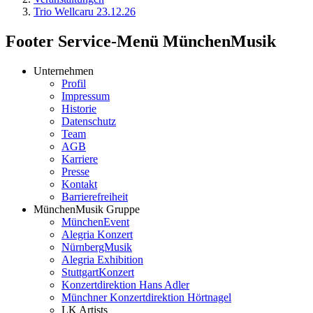
Trio Wellcaru 23.12.26
Footer Service-Menü MünchenMusik
Unternehmen
Profil
Impressum
Historie
Datenschutz
Team
AGB
Karriere
Presse
Kontakt
Barrierefreiheit
MünchenMusik Gruppe
MünchenEvent
Alegria Konzert
NürnbergMusik
Alegria Exhibition
StuttgartKonzert
Konzertdirektion Hans Adler
Münchner Konzertdirektion Hörtnagel
LK Artists