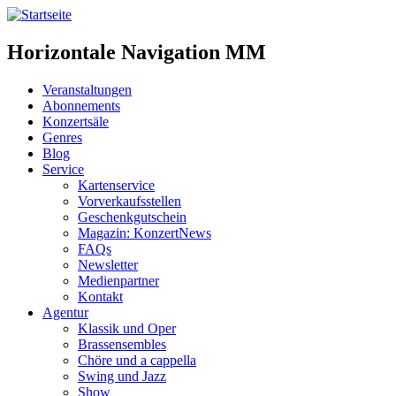
Horizontale Navigation MM
Veranstaltungen
Abonnements
Konzertsäle
Genres
Blog
Service
Kartenservice
Vorverkaufsstellen
Geschenkgutschein
Magazin: KonzertNews
FAQs
Newsletter
Medienpartner
Kontakt
Agentur
Klassik und Oper
Brassensembles
Chöre und a cappella
Swing und Jazz
Show