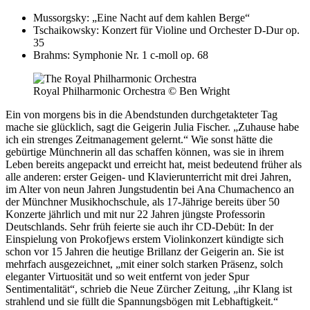
Mussorgsky: „Eine Nacht auf dem kahlen Berge“
Tschaikowsky: Konzert für Violine und Orchester D-Dur op.
35
Brahms: Symphonie Nr. 1 c-moll op. 68
Royal Philharmonic Orchestra
© Ben Wright
Ein von morgens bis in die Abendstunden durchgetakteter Tag
mache sie glücklich, sagt die Geigerin Julia Fischer. „Zuhause habe
ich ein strenges Zeitmanagement gelernt.“ Wie sonst hätte die
gebürtige Münchnerin all das schaffen können, was sie in ihrem
Leben bereits angepackt und erreicht hat, meist bedeutend früher als
alle anderen: erster Geigen- und Klavierunterricht mit drei Jahren,
im Alter von neun Jahren Jungstudentin bei Ana Chumachenco an
der Münchner Musikhochschule, als 17-Jährige bereits über 50
Konzerte jährlich und mit nur 22 Jahren jüngste Professorin
Deutschlands. Sehr früh feierte sie auch ihr CD-Debüt: In der
Einspielung von Prokofjews erstem Violinkonzert kündigte sich
schon vor 15 Jahren die heutige Brillanz der Geigerin an. Sie ist
mehrfach ausgezeichnet, „mit einer solch starken Präsenz, solch
eleganter Virtuosität und so weit entfernt von jeder Spur
Sentimentalität“, schrieb die Neue Zürcher Zeitung, „ihr Klang ist
strahlend und sie füllt die Spannungsbögen mit Lebhaftigkeit.“