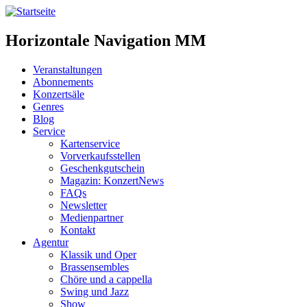
Horizontale Navigation MM
Veranstaltungen
Abonnements
Konzertsäle
Genres
Blog
Service
Kartenservice
Vorverkaufsstellen
Geschenkgutschein
Magazin: KonzertNews
FAQs
Newsletter
Medienpartner
Kontakt
Agentur
Klassik und Oper
Brassensembles
Chöre und a cappella
Swing und Jazz
Show