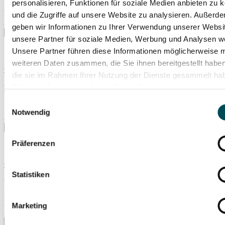
personalisieren, Funktionen für soziale Medien anbieten zu 
Mi., 04.11.2026
und die Zugriffe auf unsere Website zu analysieren. Außerd
Isarphilharmonie (Gasteig HP8)
geben wir Informationen zu Ihrer Verwendung unserer Websi
unsere Partner für soziale Medien, Werbung und Analysen we
Unsere Partner führen diese Informationen möglicherweise m
weiteren Daten zusammen, die Sie ihnen bereitgestellt habe
© Yvonne Schmedemann
die sie im Rahmen Ihrer Nutzung der Dienste gesammelt ha
Weitere Informationen hierzu finden Sie in unserer
Luxembourg Philharmonic
Datenschutzerklärung
.
Einwilligungsauswahl
So., 08.11.2026
Notwendig
Isarphilharmonie (Gasteig HP8)
Präferenzen
© Amanda Demme
Statistiken
Utopia Orchestra
Mo., 09.11.2026
Marketing
Isarphilharmonie (Gasteig HP8)