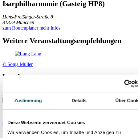
Isarphilharmonie (Gasteig HP8)
Hans-Preißinger-Straße 8
81379 München
zum Routenplaner
mehr Infos
Weitere Veranstaltungsempfehlungen
© Sonja Müller
Lang Lang
So., 01.11.2026
Isarphilharmonie (Gasteig HP8)
Zustimmung
Details
Über Cook
© Alex Broeckel
Diese Webseite verwendet Cookies
Wir verwenden Cookies, um Inhalte und Anzeigen zu
Carmina Burana